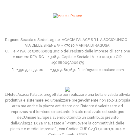
Ragione Sociale e Sede Legale: ACACIA PALACE S.R.L A SOCIO UNICO -
VIA DELLE SIRENE 35 – 97010 MARINA DI RAGUSA;
C. F. e P. IVA: 01580690889 ufficio del registro delle imprese di iscrizione
e numero REA: RG – 130892 Capitale Sociale I.V.: 10.000,00 CIR:
19088009A206179
+390932239200
+393792807630
info@acaciapalace.com
L’Hotel Acacia Palace, progettato per realizzare una bella e valida attività
produttiva e sistemare ed urbanizzare pregevolmente non solo la propria
area ma anche la piazza antistante con l’intento d valorizzare ed
impreziosire il territorio circostante è stato realizzato col sostegno
dell’Unione Europea avendo ottenuto un contributo previsto
dall’Avviso3.1.1.02a finalizzato a “Promuovere la competitività delle
piccole e mediei imprese” , con Codice CUP G23B 17000170004 e
Codice Caronte 18993