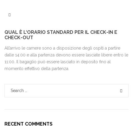
Skip to content
Search
QUAL È L‘ORARIO STANDARD PER IL CHECK-IN E
CHECK-OUT
All’arrivo le camere sono a disposizione degli ospiti a partire
dalle 14:00 e alla partenza devono essere lasciate libere entro le
11:00. Il bagaglio può essere lasciato in deposito fino al
momento effettivo della partenza.
Search for:
SEAR
RECENT COMMENTS