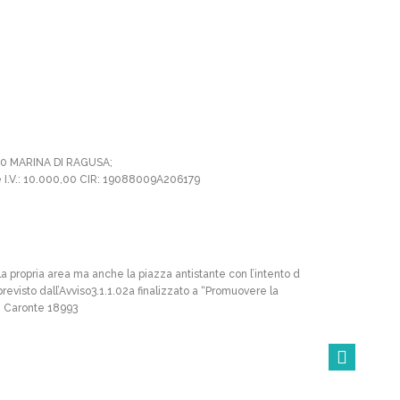
010 MARINA DI RAGUSA;
le I.V.: 10.000,00 CIR: 19088009A206179
a propria area ma anche la piazza antistante con l’intento d
revisto dall’Avviso3.1.1.02a finalizzato a “Promuovere la
e Caronte 18993
Back t