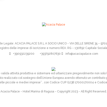
de Legale: ACACIA PALACE S.R.L A SOCIO UNICO - VIA DELLE SIRENE 35 – 97
l registro delle imprese di iscrizione e numero REA: RG – 130892 Capitale Socia
+390932239200
+393792807630
info@acaciapalace.com
e valida attività produttiva e sistemare ed urbanizzare pregevolmente non solo l
stato realizzato col sostegno dell’Unione Europea avendo ottenuto un contributo p
delle piccole e mediei imprese” , con Codice CUP G23B 17000170004 e Codic
Acacia Palace - Hotel Marina di Ragusa - Copyright 2023 - All Right Reserved.